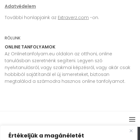
Adatvédelem
További honlapjaink az
Extraverz.com
-on.
RÓLUNK
ONLINE TANFOLYAMOK
Az Onlinetanfolyam.eu oldalon az otthoni, online
tanulásban szeretnénk segíteni. Legyen szó
nyelvtanulásról, vagy szakmai képzésről, vagy akár csak
hobbiból sajátítanál el új ismereteket, biztosan
megtalálod a számodra hasznos online tanfolyamot.
Értékeljük a magánéletét