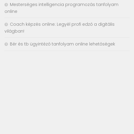
Mesterséges intelligencia programozás tanfolyam
online
Coach képzés online: Legyél profi edző a digitális
világban!
Bér és tb ügyintéző tanfolyam online lehetőségek