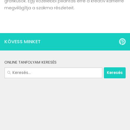
grafikusok. Egy közelebbi pillantás erre a kreatív karrierre
megvilágítja a szakma részleteit.
KÖVESS MINKET
ONLINE TANFOLYAM KERESÉS
Keresés: