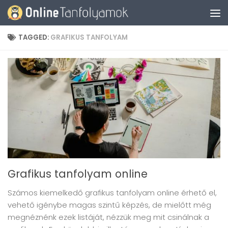
Skip to content
TAGGED:
GRAFIKUS TANFOLYAM
Grafikus tanfolyam online
Számos kiemelkedő grafikus tanfolyam online érhető el,
vehető igénybe magas szintű képzés, de mielőtt még
megnéznénk ezek listáját, nézzük meg mit csinálnak a