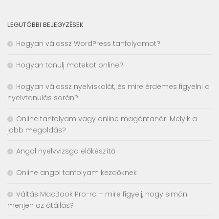
LEGUTÓBBI BEJEGYZÉSEK
Hogyan válassz WordPress tanfolyamot?
Hogyan tanulj matekot online?
Hogyan válassz nyelviskolát, és mire érdemes figyelni a
nyelvtanulás során?
Online tanfolyam vagy online magántanár: Melyik a
jobb megoldás?
Angol nyelvvizsga előkészítő
Online angol tanfolyam kezdőknek
Váltás MacBook Pro-ra – mire figyelj, hogy simán
menjen az átállás?