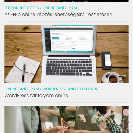
EFEB ONLINE KÉPZÉS
/
ONLINE TANFOLYAM
Az EFEb online képzés lehetőségeiről részletesen
ONLINE TANFOLYAM
/
WORDPRESS TANFOLYAM ONLINE
WordPress tanfolyam online