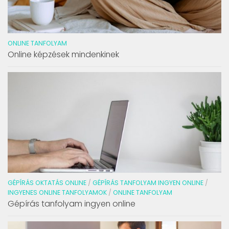
ONLINE TANFOLYAM
Online képzések mindenkinek
GÉPÍRÁS OKTATÁS ONLINE
/
GÉPÍRÁS TANFOLYAM INGYEN ONLINE
/
INGYENES ONLINE TANFOLYAMOK
/
ONLINE TANFOLYAM
Gépírás tanfolyam ingyen online