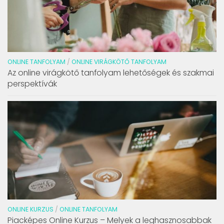
ONLINE TANFOLYAM
/
ONLINE VIRÁGKÖTŐ TANFOLYAM
Az online virágkötő tanfolyam lehetőségek és szakmai
perspektívák
ONLINE KURZUS
/
ONLINE TANFOLYAM
Piacképes Online Kurzus – Melyek a leghasznosabbak