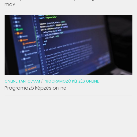
ma?
ONLINE TANFOLYAM
/
PROGRAMOZÓ KÉPZÉS ONLINE
Programozó képzés online