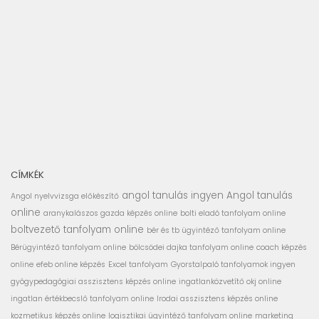
CÍMKÉK
angol tanulás ingyen
Angol tanulás
Angol nyelvvizsga előkészítő
online
aranykalászos gazda képzés online
bolti eladó tanfolyam online
boltvezető tanfolyam online
bér és tb ügyintéző tanfolyam online
Bérügyintéző tanfolyam online
bölcsödei dajka tanfolyam online
coach képzés
online
efeb online képzés
Excel tanfolyam
Gyorstalpaló tanfolyamok ingyen
gyógypedagógiai asszisztens képzés online
ingatlanközvetítő okj online
ingatlan értékbecslő tanfolyam online
Irodai asszisztens képzés online
kozmetikus képzés online
logisztikai ügyintéző tanfolyam online
marketing