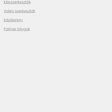
Képszerkesztők
Video szerkesztők
Edzőterem
Partner blogok