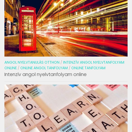
ANGOL NYELVTANULÁS OTTHON
/
INTENZÍV ANGOL NYELVTANFOLYAM
ONLINE
/
ONLINE ANGOL TANFOLYAM
/
ONLINE TANFOLYAM
Intenzív angol nyelvtanfolyam online