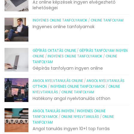
Az online képzések ingyen elvégezhető
lehetőségei
INGYENES ONLINE TANFOLYAMOK
/
ONLINE TANFOLYAM
Ingyenes online tanfolyamok
GÉPÍRÁS OKTATÁS ONLINE
/
GÉPÍRÁS TANFOLYAM INGYEN
ONLINE
/
INGYENES ONLINE TANFOLYAMOK
/
ONLINE
TANFOLYAM
Gépírás tanfolyam ingyen online
ANGOL NYELVTANULÁS ONLINE
/
ANGOL NYELVTANULÁS
OTTHON
/
INGYENES ONLINE TANFOLYAMOK
/
ONLINE
NYELVTANULÁS
/
ONLINE TANFOLYAM
Hatékony angol nyelvtanulás otthon
ANGOL TANULÁS INGYEN
/
INGYENES ONLINE
TANFOLYAMOK
/
ONLINE NYELVTANULÁS
/
ONLINE
TANFOLYAM
Angol tanulás ingyen 10+1 top forrás