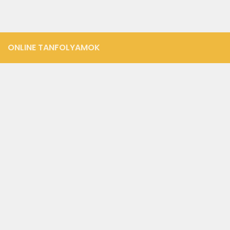
ONLINE TANFOLYAMOK