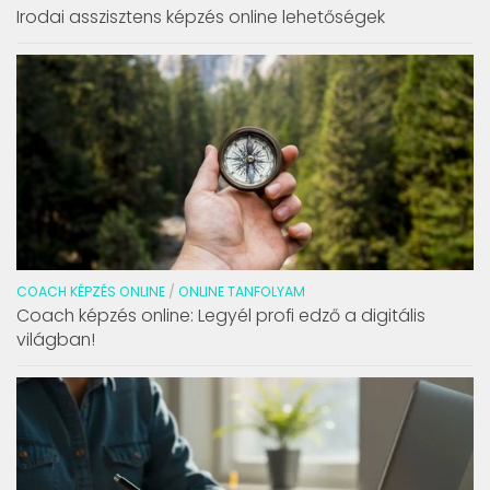
Irodai asszisztens képzés online lehetőségek
COACH KÉPZÉS ONLINE
/
ONLINE TANFOLYAM
Coach képzés online: Legyél profi edző a digitális
világban!