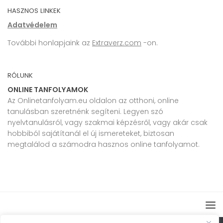
HASZNOS LINKEK
Adatvédelem
További honlapjaink az
Extraverz.com
-on.
RÓLUNK
ONLINE TANFOLYAMOK
Az Onlinetanfolyam.eu oldalon az otthoni, online
tanulásban szeretnénk segíteni. Legyen szó
nyelvtanulásról, vagy szakmai képzésről, vagy akár csak
hobbiból sajátítanál el új ismereteket, biztosan
megtalálod a számodra hasznos online tanfolyamot.