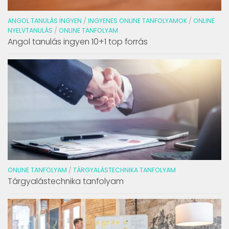
ANGOL TANULÁS INGYEN
/
INGYENES ONLINE TANFOLYAMOK
/
ONLINE
NYELVTANULÁS
/
ONLINE TANFOLYAM
Angol tanulás ingyen 10+1 top forrás
ONLINE TANFOLYAM
/
TÁRGYALÁSTECHNIKA TANFOLYAM
Tárgyalástechnika tanfolyam