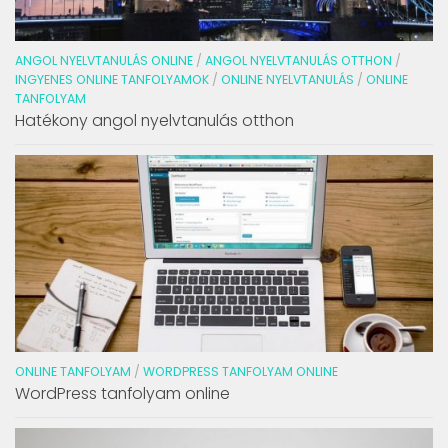
ANGOL NYELVTANULÁS ONLINE
/
ANGOL NYELVTANULÁS OTTHON
/
INGYENES ONLINE TANFOLYAMOK
/
ONLINE NYELVTANULÁS
/
ONLINE
TANFOLYAM
Hatékony angol nyelvtanulás otthon
ONLINE TANFOLYAM
/
WORDPRESS TANFOLYAM ONLINE
WordPress tanfolyam online