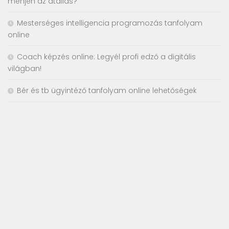
menjen az átállás?
Mesterséges intelligencia programozás tanfolyam
online
Coach képzés online: Legyél profi edző a digitális
világban!
Bér és tb ügyintéző tanfolyam online lehetőségek