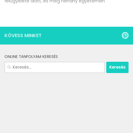
felügyelete alatt, és még néhány egyetemen
KÖVESS MINKET
ONLINE TANFOLYAM KERESÉS
Keresés: