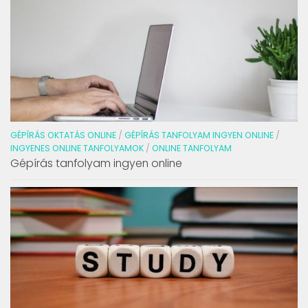
GÉPÍRÁS OKTATÁS ONLINE
/
GÉPÍRÁS TANFOLYAM INGYEN ONLINE
/
INGYENES ONLINE TANFOLYAMOK
/
ONLINE TANFOLYAM
Gépírás tanfolyam ingyen online