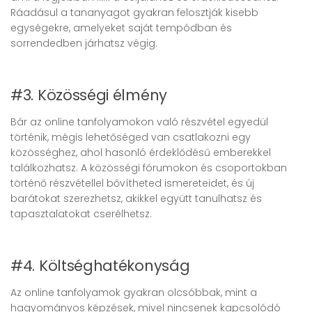
Ráadásul a tananyagot gyakran felosztják kisebb
egységekre, amelyeket saját tempódban és
sorrendedben járhatsz végig.
#3. Közösségi élmény
Bár az online tanfolyamokon való részvétel egyedül
történik, mégis lehetőséged van csatlakozni egy
közösséghez, ahol hasonló érdeklődésű emberekkel
találkozhatsz. A közösségi fórumokon és csoportokban
történő részvétellel bővítheted ismereteidet, és új
barátokat szerezhetsz, akikkel együtt tanulhatsz és
tapasztalatokat cserélhetsz.
#4. Költséghatékonyság
Az online tanfolyamok gyakran olcsóbbak, mint a
hagyományos képzések, mivel nincsenek kapcsolódó