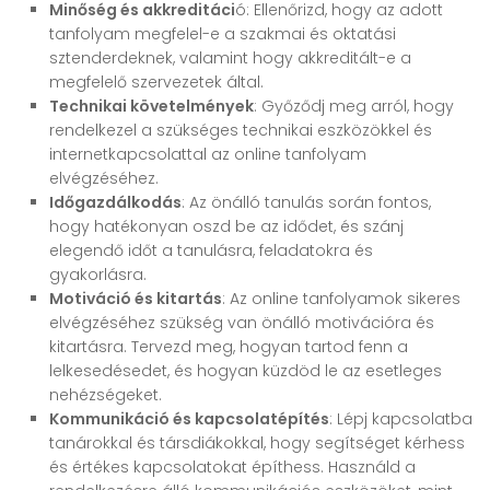
Minőség és akkreditáci
ó: Ellenőrizd, hogy az adott
tanfolyam megfelel-e a szakmai és oktatási
sztenderdeknek, valamint hogy akkreditált-e a
megfelelő szervezetek által.
Technikai követelmények
: Győződj meg arról, hogy
rendelkezel a szükséges technikai eszközökkel és
internetkapcsolattal az online tanfolyam
elvégzéséhez.
Időgazdálkodás
: Az önálló tanulás során fontos,
hogy hatékonyan oszd be az idődet, és szánj
elegendő időt a tanulásra, feladatokra és
gyakorlásra.
Motiváció és kitartás
: Az online tanfolyamok sikeres
elvégzéséhez szükség van önálló motivációra és
kitartásra. Tervezd meg, hogyan tartod fenn a
lelkesedésedet, és hogyan küzdöd le az esetleges
nehézségeket.
Kommunikáció és kapcsolatépítés
: Lépj kapcsolatba
tanárokkal és társdiákokkal, hogy segítséget kérhess
és értékes kapcsolatokat építhess. Használd a