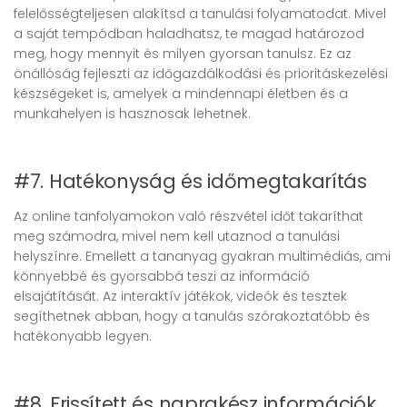
felelősségteljesen alakítsd a tanulási folyamatodat. Mivel
a saját tempódban haladhatsz, te magad határozod
meg, hogy mennyit és milyen gyorsan tanulsz. Ez az
önállóság fejleszti az időgazdálkodási és prioritáskezelési
készségeket is, amelyek a mindennapi életben és a
munkahelyen is hasznosak lehetnek.
#7. Hatékonyság és időmegtakarítás
Az online tanfolyamokon való részvétel időt takaríthat
meg számodra, mivel nem kell utaznod a tanulási
helyszínre. Emellett a tananyag gyakran multimédiás, ami
könnyebbé és gyorsabbá teszi az információ
elsajátítását. Az interaktív játékok, videók és tesztek
segíthetnek abban, hogy a tanulás szórakoztatóbb és
hatékonyabb legyen.
#8. Frissített és naprakész információk