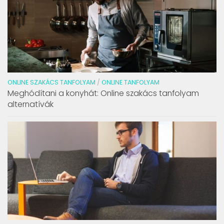
ONLINE SZAKÁCS TANFOLYAM
/
ONLINE TANFOLYAM
Meghódítani a konyhát: Online szakács tanfolyam
alternatívák