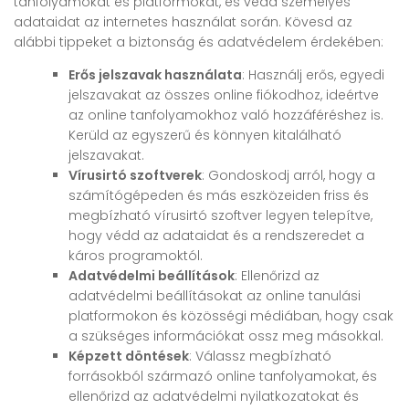
tanfolyamokat és platformokat, és védd személyes
adataidat az internetes használat során. Kövesd az
alábbi tippeket a biztonság és adatvédelem érdekében:
Erős jelszavak használata
: Használj erős, egyedi
jelszavakat az összes online fiókodhoz, ideértve
az online tanfolyamokhoz való hozzáféréshez is.
Kerüld az egyszerű és könnyen kitalálható
jelszavakat.
Vírusirtó szoftverek
: Gondoskodj arról, hogy a
számítógépeden és más eszközeiden friss és
megbízható vírusirtó szoftver legyen telepítve,
hogy védd az adataidat és a rendszeredet a
káros programoktól.
Adatvédelmi beállítások
: Ellenőrizd az
adatvédelmi beállításokat az online tanulási
platformokon és közösségi médiában, hogy csak
a szükséges információkat ossz meg másokkal.
Képzett döntések
: Válassz megbízható
forrásokból származó online tanfolyamokat, és
ellenőrizd az adatvédelmi nyilatkozatokat és