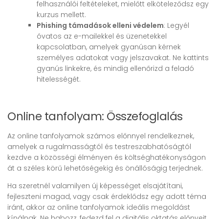
felhasználói feltételeket, mielőtt elköteleződsz egy
kurzus mellett.
Phishing támadások elleni védelem
: Legyél
óvatos az e-mailekkel és üzenetekkel
kapcsolatban, amelyek gyanúsan kérnek
személyes adatokat vagy jelszavakat. Ne kattints
gyanús linkekre, és mindig ellenőrizd a feladó
hitelességét.
Online tanfolyam: Összefoglalás
Az online tanfolyamok számos előnnyel rendelkeznek,
amelyek a rugalmasságtól és testreszabhatóságtól
kezdve a közösségi élményen és költséghatékonyságon
át a széles körű lehetőségekig és önállóságig terjednek.
Ha szeretnél valamilyen új képességet elsajátítani,
fejleszteni magad, vagy csak érdeklődsz egy adott téma
iránt, akkor az online tanfolyamok ideális megoldást
kínálnak. Ne habozz, fedezd fel a digitális oktatás előnyeit,