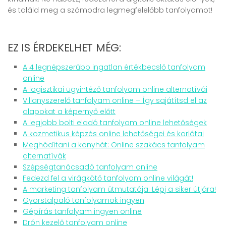
és találd meg a számodra legmegfelelőbb tanfolyamot!
EZ IS ÉRDEKELHET MÉG:
A 4 legnépszerűbb ingatlan értékbecslő tanfolyam
online
A logisztikai ügyintéző tanfolyam online alternatívái
Villanyszerelő tanfolyam online – Így sajátítsd el az
alapokat a képernyő előtt
A legjobb bolti eladó tanfolyam online lehetőségek
A kozmetikus képzés online lehetőségei és korlátai
Meghódítani a konyhát: Online szakács tanfolyam
alternatívák
Szépségtanácsadó tanfolyam online
Fedezd fel a virágkötő tanfolyam online világát!
A marketing tanfolyam útmutatója: Lépj a siker útjára!
Gyorstalpaló tanfolyamok ingyen
Gépírás tanfolyam ingyen online
Drón kezelő tanfolyam online