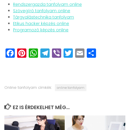
Rendszergazda tanfolyam online
Szövegíró tanfolyam online
Tárgyalástechnika tanfolyam
Etikus hacker képzés online
Programozó képzés online
Facebook
Pinterest
WhatsApp
Telegram
Viber
Twitter
Email
Ossza
meg
Online tanfolyam címkék:
online tanfolyam
EZ IS ÉRDEKELHET MÉG...