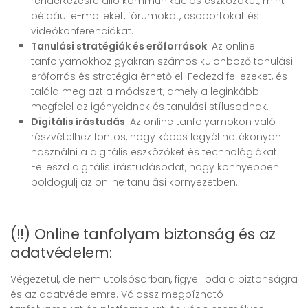
rendelkezésre álló kommunikációs eszközöket, mint
például e-maileket, fórumokat, csoportokat és
videókonferenciákat.
Tanulási stratégiák és erőforrások
: Az online
tanfolyamokhoz gyakran számos különböző tanulási
erőforrás és stratégia érhető el. Fedezd fel ezeket, és
találd meg azt a módszert, amely a leginkább
megfelel az igényeidnek és tanulási stílusodnak.
Digitális írástudás
: Az online tanfolyamokon való
részvételhez fontos, hogy képes legyél hatékonyan
használni a digitális eszközöket és technológiákat.
Fejleszd digitális írástudásodat, hogy könnyebben
boldogulj az online tanulási környezetben.
(!!) Online tanfolyam biztonság és az
adatvédelem:
Végezetül, de nem utolsósorban, figyelj oda a biztonságra
és az adatvédelemre. Válassz megbízható