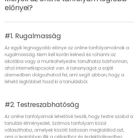
előnyei?
#1. Rugalmasság
Az egyik legnagyobb előnye az online tanfolyamoknak a
rugalmasság. Nem kell korán kelned és rohanni az
iskolába vagy a munkahelyedre; tanulhatsz bárhonnan,
ahol internetkapcsolat van. A tananyagot a saját
ütemedben dolgozhatod fel, ami segít abban, hogy a
lehető legtöbbet hozd ki a tanulásból.
#2. Testreszabhatóság
Az online tanfolyamok lehetővé teszik, hogy testre szabd a
tanulási élményedet. Számos tanfolyam közül
választhatsz, amelyek között biztosan megtalálod azt,
ami a legjobban illik a céljaidhoz és érdeklődésedhez.