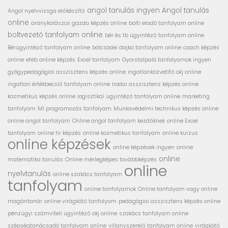
angol tanulás ingyen
Angol tanulás
Angol nyelvvizsga előkészítő
online
aranykalászos gazda képzés online
bolti eladó tanfolyam online
boltvezető tanfolyam online
bér és tb ügyintéző tanfolyam online
Bérügyintéző tanfolyam online
bölcsödei dajka tanfolyam online
coach képzés
online
efeb online képzés
Excel tanfolyam
Gyorstalpaló tanfolyamok ingyen
gyógypedagógiai asszisztens képzés online
ingatlanközvetítő okj online
ingatlan értékbecslő tanfolyam online
Irodai asszisztens képzés online
kozmetikus képzés online
logisztikai ügyintéző tanfolyam online
marketing
tanfolyam
MI programozás tanfolyam
Munkavédelmi technikus képzés online
online angol tanfolyam
Online angol tanfolyam kezdőknek
online Excel
tanfolyam
online hr képzés
online kozmetikus tanfolyam
online kurzus
online képzések
online képzések ingyen
online
online
matematika tanulás
Online mérlegképes továbbképzés
online
nyelvtanulás
online szakács tanfolyam
tanfolyam
online tanfolyamok
Online tanfolyam vagy online
magántanár
online virágkötő tanfolyam
pedagógiai asszisztens képzés online
pénzügyi számviteli ügyintéző okj online
szakács tanfolyam online
szépségtanácsadó tanfolyam online
villanyszerelő tanfolyam online
virágkötő