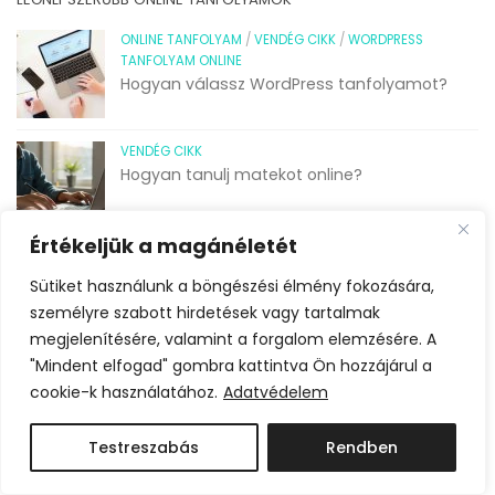
ONLINE TANFOLYAM
/
VENDÉG CIKK
/
WORDPRESS
TANFOLYAM ONLINE
Hogyan válassz WordPress tanfolyamot?
VENDÉG CIKK
Hogyan tanulj matekot online?
Értékeljük a magánéletét
VENDÉG CIKK
Hogyan válassz nyelviskolát, és mire
Sütiket használunk a böngészési élmény fokozására,
érdemes figyelni a nyelvtanulás során?
személyre szabott hirdetések vagy tartalmak
megjelenítésére, valamint a forgalom elemzésére. A
"Mindent elfogad" gombra kattintva Ön hozzájárul a
VENDÉG CIKK
cookie-k használatához.
Adatvédelem
Online tanfolyam vagy online magántanár:
Melyik a jobb megoldás?
Testreszabás
Rendben
ONLINE TANFOLYAM