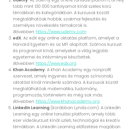
Udemy
: Az Udemy egy online tanulási platform, amely
több mint 130 000 tanfolyamot kínál széles körű
témákban és kategóriákban. A kurzusok között
megtalálhatóak hobbik, szakmai fejlesztés és
személyes növekedés témakörök is.
Bővebben
:
https://www.udemy.com
edX
: Az edX egy online oktatási platform, amelyet a
Harvard Egyetem és az MIT alapított. Számos kurzust
és programot kínál, amelyeket a világ legjobb
egyetemei és intézményei készítettek.
Bővebben
:
https://www.edx.org
Khan Academy
: A Khan Academy egy nonprofit
szervezet, amely ingyenes és magas színvonalú
oktatást kínál mindenki számára. A kurzusok között
megtalálhatóak matematika, tudomány,
programozás, történelem és még sok más.
Bővebben
:
https://www.khanacademy.org
LinkedIn Learning
(korábban Lynda.com): A LinkedIn
Learning egy online tanulási platform, amely több
ezer videókurzust kínál üzleti, technológiai és kreatív
témákban. A LinkedIn Learning előfizetése magában