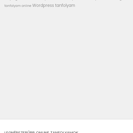
Wordpress tanfolyam
tanfolyam online
LEGNÉPSZERŰBB ONLINE TANFOLYAMOK